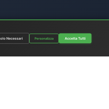
olo Necessari
Accetta Tutti
Personalizza
azioni
|
Listino Prezzi
ks
|
Scrivici
Italia
x +39 06 6574 1287