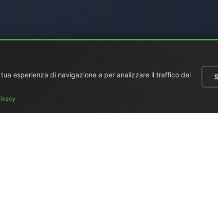
a tua esperienza di navigazione e per analizzare il traffico del
S
rivacy
 generale
|
Regie portatili
|
Video
|
Monitors LCD
|
Audio
|
Comunic
e usato
|
Surplus
|
Dove siamo
|
Supporto clienti
|
Home Page
|
Lin
n (Elettronica Mangione)
- Via Clarice Marescotti 15, 00151 Roma, 
4599 (cellulare con WhatsApp) / Tel. fisso +39 06 6574 1287 / Fa
Sito web:
https://www.elman.it
- Email:
el-man@el-man.it