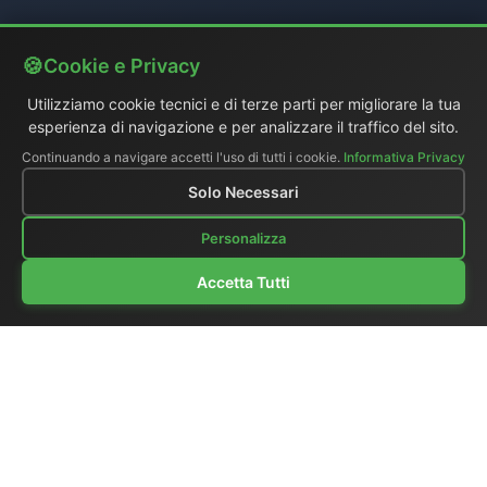
Cookie e Privacy
Utilizziamo cookie tecnici e di terze parti per migliorare la tua
esperienza di navigazione e per analizzare il traffico del sito.
Continuando a navigare accetti l'uso di tutti i cookie.
Informativa Privacy
Solo Necessari
Personalizza
Accetta Tutti
Chi siamo
|
Catalogo generale
|
Regie portatili
|
Video
|
Monitors LCD
|
Audio
|
Comunicazioni
|
Listino Prezzi
Ex-demo e usato
|
Surplus
|
Dove siamo
|
Supporto clienti
|
Home Page
|
Links
|
Scrivici