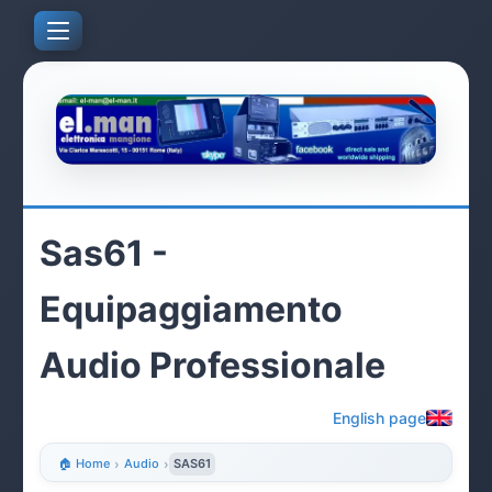
Sas61 -
Equipaggiamento
Audio Professionale
English page
🏠 Home
›
Audio
›
SAS61