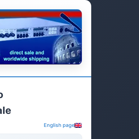
o
ale
English page