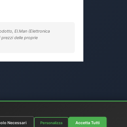
rodotto, El.Man (Elettronica
i prezzi delle proprie
olo Necessari
Accetta Tutti
Personalizza