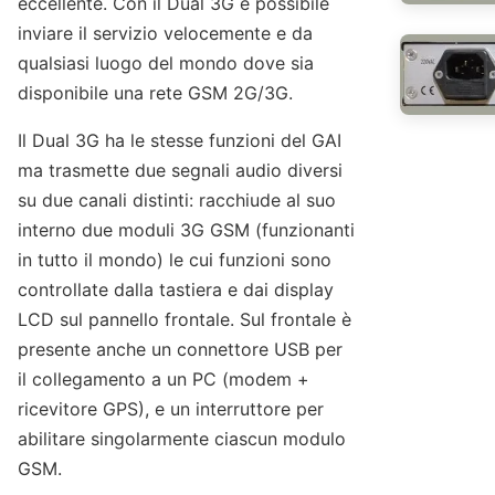
eccellente. Con il Dual 3G è possibile
inviare il servizio velocemente e da
qualsiasi luogo del mondo dove sia
disponibile una rete GSM 2G/3G.
Il Dual 3G ha le stesse funzioni del GAI
ma trasmette due segnali audio diversi
su due canali distinti: racchiude al suo
interno due moduli 3G GSM (funzionanti
in tutto il mondo) le cui funzioni sono
controllate dalla tastiera e dai display
LCD sul pannello frontale. Sul frontale è
presente anche un connettore USB per
il collegamento a un PC (modem +
ricevitore GPS), e un interruttore per
abilitare singolarmente ciascun modulo
GSM.