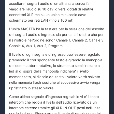
ascoltare i segnali audio di un altra sala senza far
viaggiare l'audio su 10 cavi diversi dotati di relativi
connettori XLR ma su un unico minuscolo cavo
schermato per reti LAN (fino a 100 mt).
L'unita MASTER ha la tastiera per la selezione dell'ascolto
dei segnali audio d'ingresso sia per canali destro che per
il sinistro e nell'ordine sono : Canale 1, Canale 2, Canale 3,
Canale 4, Aux 1, Aux 2, Program.
Il livello di ogni segnale d'ingresso puo' essere regolato
premendo il corrispondente tasto e girando la manopola
del commutatore rotativo, lo strumento semicircolare a
led al di sopra della manopola indichera' il livello
memorizzato, al rilascio del tasto il valore verrà salvato
nella memoria flash cosi che al successivo avvio venga
ripristinato lo stesso valore.
Come ultimo segnale d'ingresso regolabile vi e' il tasto
intercom che regola il livello dell'audio ricevuto da un
intercom esterno tramite gli XLR IN OUT posti nell'unita
con la tastiera. Stesso procedimento di regolazione dei