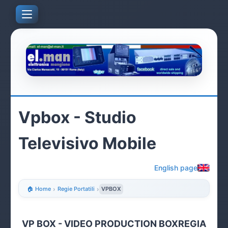
Vpbox - Studio
Televisivo Mobile
English page
🏠 Home
›
Regie Portatili
›
VPBOX
VP BOX - VIDEO PRODUCTION BOXREGIA