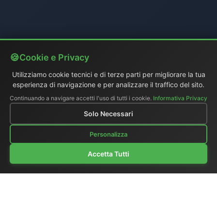
Cookie e Privacy
Utilizziamo cookie tecnici e di terze parti per migliorare la tua
esperienza di navigazione e per analizzare il traffico del sito.
Continuando a navigare accetti l'uso di tutti i cookie.
Informativa Privacy
Solo Necessari
Personalizza
Accetta Tutti
Chi siamo
|
Catalogo generale
|
Regie portatili
|
Video
|
Monitors LCD
|
Audio
|
Comunicazioni
|
Listino Prezzi
Ex-demo e usato
|
Surplus
|
Dove siamo
|
Supporto clienti
|