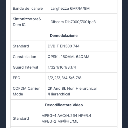
Banda del canale
Larghezza 6M/7M/8M
Sintonizzatore&
Dibcom Dib7000/7001pc3
Dem IC
Demodulazione
Standard
DVB-T EN300 744
Constellation
QPSK , 16QAM, 64QAM
Guard Interval
1/32,1/16,1/8.1/4
FEC
1/2,2/3,3/4,5/6,7/8
COFDM Carrier
2K And 8k Non Hierarchical
Mode
/Hierarchical
Decodificatore Video
MPEG-4 AVC/H.264 HP@L4
Standard
MPEG-2 MP@HL/ML