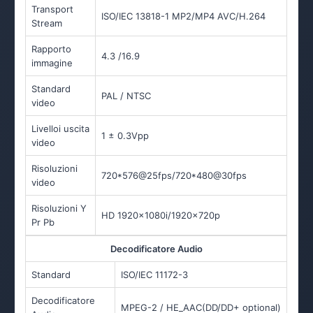
Transport
ISO/IEC 13818-1 MP2/MP4 AVC/H.264
Stream
Rapporto
4.3 /16.9
immagine
Standard
PAL / NTSC
video
Livelloi uscita
1 ± 0.3Vpp
video
Risoluzioni
720*576@25fps/720*480@30fps
video
Risoluzioni Y
HD 1920x1080i/1920x720p
Pr Pb
Decodificatore Audio
Standard
ISO/IEC 11172-3
Decodificatore
MPEG-2 / HE_AAC(DD/DD+ optional)