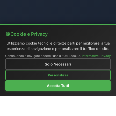
Cookie e Privacy
Utilizziamo cookie tecnici e di terze parti per migliorare la tua
esperienza di navigazione e per analizzare il traffico del sito.
Continuando a navigare accetti l'uso di tutti i cookie.
Informativa Privacy
Solo Necessari
Personalizza
Accetta Tutti
Chi siamo
|
Catalogo generale
|
Regie portatili
|
Video
|
Monitors LCD
|
Audio
|
Comunicazioni
|
Listino Prezzi
Ex-demo e usato
|
Surplus
|
Dove siamo
|
Supporto clienti
|