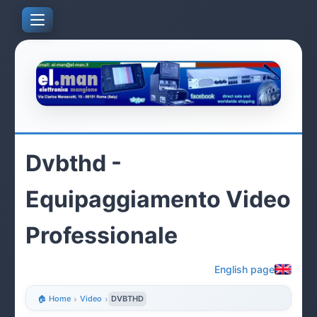
Dvbthd -
Equipaggiamento Video
Professionale
English page
🏠 Home
›
Video
›
DVBTHD