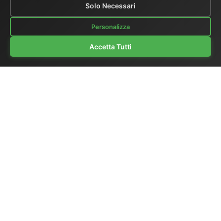
Solo Necessari
Personalizza
Accetta Tutti
Chi siamo
|
Catalogo generale
|
Regie portatili
|
Video
|
Monitors LCD
|
Audio
|
Comunicazioni
|
Listino Prezzi
Ex-demo e usato
|
Surplus
|
Dove siamo
|
Supporto clienti
|
Home Page
|
Links
|
Scrivici
El.Man (Elettronica Mangione)
- Via Clarice Marescotti
15, 00151 Roma, Italia
Tel. +39 329 319 4599 (cellulare con WhatsApp) / Tel.
fisso +39 06 6574 1287 / Fax +39 06 6574 1287
Sito web:
https://www.elman.it
- Email:
el-man@el-
man.it
Copyright © El.Man (Elettronica Mangione) Roma
|