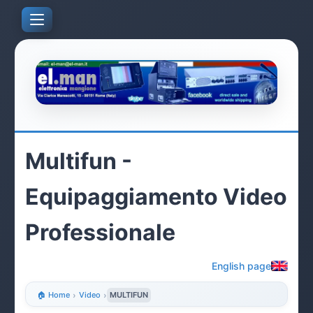
Multifun -
Equipaggiamento Video
Professionale
English page
🏠 Home
›
Video
›
MULTIFUN