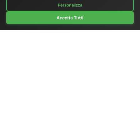
Personalizza
Accetta Tutti
Chi siamo
|
Catalogo generale
|
Regie portatili
|
Video
|
Monitors LCD
|
Audio
|
Comunicazioni
|
Listino Prezzi
Ex-demo e usato
|
Surplus
|
Dove siamo
|
Supporto clienti
|
Home Page
|
Links
|
Scrivici
El.Man (Elettronica Mangione)
- Via Clarice Marescotti
15, 00151 Roma, Italia
Tel. +39 329 319 4599 (cellulare con WhatsApp) / Tel.
fisso +39 06 6574 1287 / Fax +39 06 6574 1287
Sito web:
https://www.elman.it
- Email:
el-man@el-
man.it
Copyright © El.Man (Elettronica Mangione) Roma
|
Design by
Marco Mangione
Prodotti per la sincronizzazione broadcast — master clock,