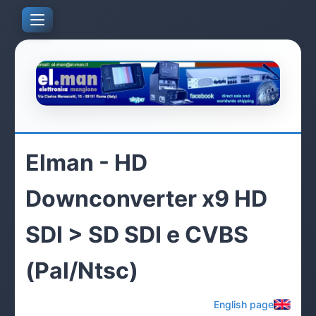
Elman - HD
Downconverter x9 HD
SDI > SD SDI e CVBS
(Pal/Ntsc)
English page