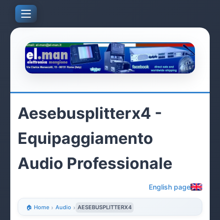
Aesebusplitterx4 -
Equipaggiamento
Audio Professionale
English page
🏠 Home
›
Audio
›
AESEBUSPLITTERX4