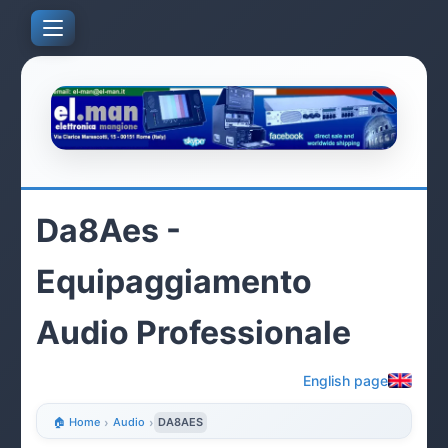
Da8Aes -
Equipaggiamento
Audio Professionale
English page
🏠 Home
›
Audio
›
DA8AES