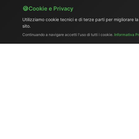
Cookie e Privacy
Utilizziamo cookie tecnici e di terze parti per migliorare l
sito.
Continuando a navigare accetti l'uso di tutti i cookie.
Informativa P
Chi siamo
|
Catalogo
Ex-demo 
El.Ma
Tel. +39 329 319 
Copyr
Prodotti per la sincronizzaz