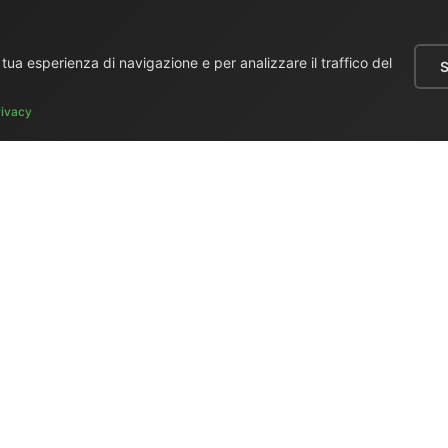
a tua esperienza di navigazione e per analizzare il traffico del
S
rivacy
 generale
|
Regie portatili
|
Video
|
Monitors LCD
|
Audio
|
Comunic
e usato
|
Surplus
|
Dove siamo
|
Supporto clienti
|
Home Page
|
Lin
n (Elettronica Mangione)
- Via Clarice Marescotti 15, 00151 Roma, 
4599 (cellulare con WhatsApp) / Tel. fisso +39 06 6574 1287 / Fa
Sito web:
https://www.elman.it
- Email:
el-man@el-man.it
ight © El.Man (Elettronica Mangione) Roma
| Design by
Marco Man
ione broadcast — master clock, convertitori NTP/LTC, grandmaster