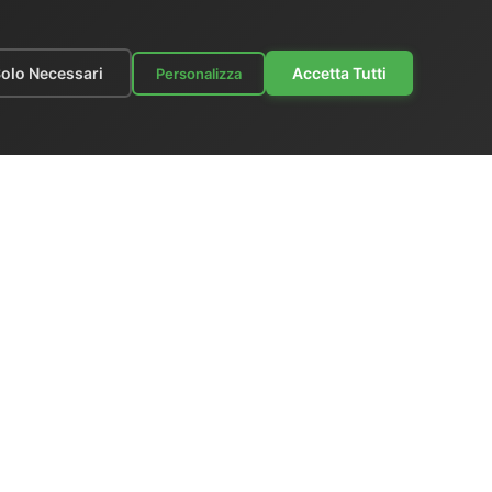
olo Necessari
Accetta Tutti
Personalizza
azioni
|
Listino Prezzi
ks
|
Scrivici
Italia
x +39 06 6574 1287
gione
 PTP IEEE 1588:
www.el-man.it