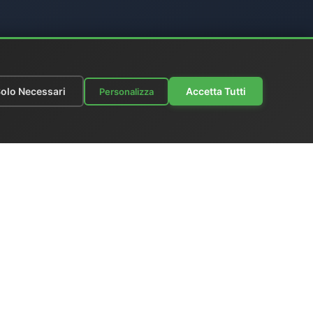
olo Necessari
Accetta Tutti
Personalizza
azioni
|
Listino Prezzi
ks
|
Scrivici
Italia
x +39 06 6574 1287
gione