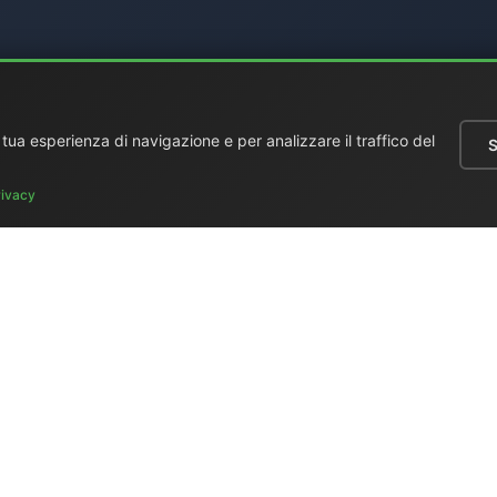
a tua esperienza di navigazione e per analizzare il traffico del
S
rivacy
 generale
|
Regie portatili
|
Video
|
Monitors LCD
|
Audio
|
Comunic
e usato
|
Surplus
|
Dove siamo
|
Supporto clienti
|
Home Page
|
Lin
n (Elettronica Mangione)
- Via Clarice Marescotti 15, 00151 Roma, 
4599 (cellulare con WhatsApp) / Tel. fisso +39 06 6574 1287 / Fa
Sito web:
https://www.elman.it
- Email:
el-man@el-man.it
ight © El.Man (Elettronica Mangione) Roma
| Design by
Marco Man